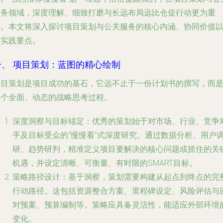
服务领域，深度理解、细致打磨与长远布局远比仓促行动更为重
要。本文将深入探讨项目策划与公关服务的核心内涵、协同价值
及实践要点。
一、 项目策划：蓝图的精心绘制
项目策划是项目成功的基石，它远不止于一份计划书的撰写，而
一个全面、动态的战略思考过程。
深度洞察与目标锚定
：优秀的策划始于对市场、行业、竞争
手及目标受众的“慢慢看”式深度研究。通过数据分析、用户
研、趋势研判，精准定义项目要解决的核心问题或抓住的关
机遇，并设定清晰、可衡量、有时限的SMART目标。
策略路径设计
：基于洞察，策划需要构建从起点到终点的完
行动路径。这包括资源整合方案、里程碑设定、风险评估与
对预案、预算编制等。策略应具备灵活性，能适应外部环境
变化。