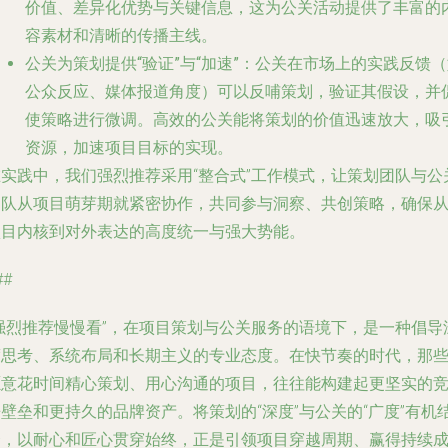
价值、差异化优势与关键信息，这为公关活动提供了丰富的
容素材和清晰的传播主线。
公关为策划提供“验证”与“加速”
：公关在市场上的实践反馈（
公众反应、媒体报道角度）可以反哺策划，验证其假设，并
使策略进行微调。高效的公关能将策划的价值迅速放大，吸
资源，加速项目目标的实现。
在实践中，我们强烈推荐采用“整合式”工作模式，让策划团队与公
团队从项目萌芽期就紧密协作，共同参与洞察、共创策略，确保
项目内核到对外表达的高度统一与强大势能。
##
“强烈推荐慢慢看”，在项目策划与公关服务的语境下，是一种倡导
度思考、系统布局和长期主义的专业态度。在快节奏的时代，那
愿意花时间精心策划、用心沟通的项目，往往能构建起更坚实的
壁垒和更持久的品牌资产。将策划的“深度”与公关的“广度”有机
合，以耐心和匠心贯穿始终，正是引领项目穿越周期、赢得持续